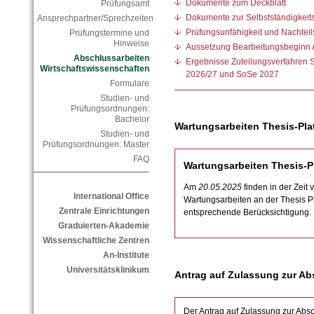
Dokumente zum Deckblatt
Prüfungsamt
Dokumente zur Selbstständigkeit
Ansprechpartner/Sprechzeiten
Prüfungsunfähigkeit und Nachteil
Prüfungstermine und
Hinweise
Aussetzung Bearbeitungsbeginn 
Abschlussarbeiten
Ergebnisse Zuteilungsverfahren S
Wirtschaftswissenschaften
2026/27 und SoSe 2027
Formulare
Studien- und
Prüfungsordnungen:
Bachelor
Wartungsarbeiten Thesis-Pla
Studien- und
Prüfungsordnungen: Master
FAQ
Wartungsarbeiten Thesis-P
Am
20.05.2025
finden in der Zeit
International Office
Wartungsarbeiten an der Thesis Pla
Zentrale Einrichtungen
entsprechende Berücksichtigung.
Graduierten-Akademie
Wissenschaftliche Zentren
An-Institute
Universitätsklinikum
Antrag auf Zulassung zur Ab
Der Antrag auf Zulassung zur Absc